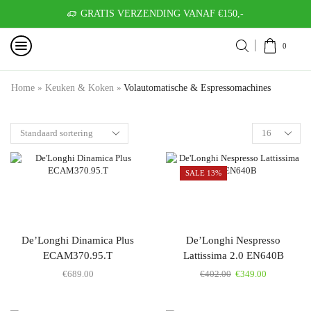
GRATIS VERZENDING VANAF €150,-
0
Home
»
Keuken & Koken
»
Volautomatische & Espressomachines
SALE 13%
De’Longhi Dinamica Plus
De’Longhi Nespresso
ECAM370.95.T
Lattissima 2.0 EN640B
€
689.00
€
402.00
€
349.00