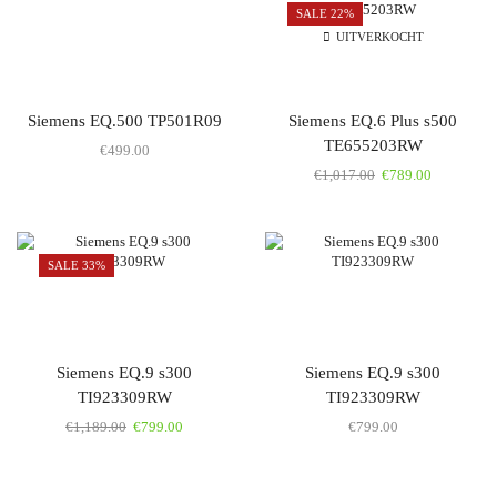
SALE 22%
UITVERKOCHT
Siemens EQ.500 TP501R09
Siemens EQ.6 Plus s500
TE655203RW
€
499.00
€
1,017.00
€
789.00
SALE 33%
Siemens EQ.9 s300
Siemens EQ.9 s300
TI923309RW
TI923309RW
€
1,189.00
€
799.00
€
799.00