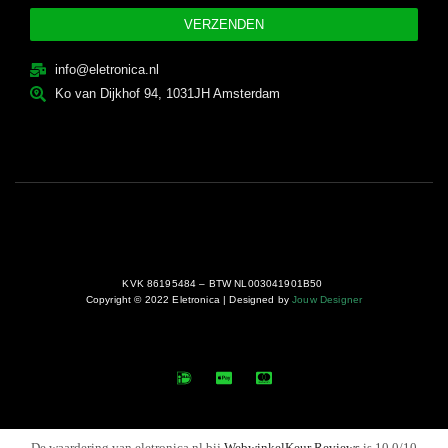
VERZENDEN
info@eletronica.nl
Ko van Dijkhof 94, 1031JH Amsterdam
KVK 86195484 – BTW NL003041901B50
Copyright © 2022 Eletronica | Designed by
Jouw Designer
De waardering van eletronica.nl bij
WebwinkelKeur Reviews
is 10.0/10