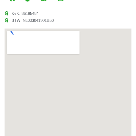
KvK: 86195484
BTW: NL003041901B50