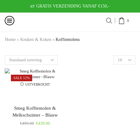
GRATIS VERZENDING VANAF €150,-
0
Home
»
Keuken & Koken
»
Koffiemolens
SALE 12%
UITVERKOCHT
Smeg Koffiemolen &
Melkschuimer – Blauw
€
499.00
€
439.00