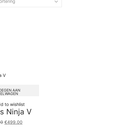
OEGEN AAN
KELWAGEN
d to wishlist
s Ninja V
00
€
499.00