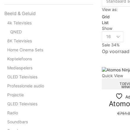
View as:
Beeld & Geluid
Grid
List
4k Televisies
Show
QNED
8K Televisies
Sale 34%
Home Cinema Sets
Op voorraad
Koptelefoons
Mediaspelers
Quick View
OLED Televisies
TOEV
Professionele audio
WIN
Projectie
Ad
Atomo
QLED Televisies
Radio
€
751.
Soundbars