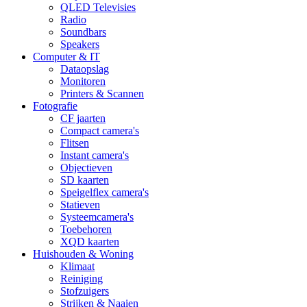
QLED Televisies
Radio
Soundbars
Speakers
Computer & IT
Dataopslag
Monitoren
Printers & Scannen
Fotografie
CF jaarten
Compact camera's
Flitsen
Instant camera's
Objectieven
SD kaarten
Speigelflex camera's
Statieven
Systeemcamera's
Toebehoren
XQD kaarten
Huishouden & Woning
Klimaat
Reiniging
Stofzuigers
Strijken & Naaien