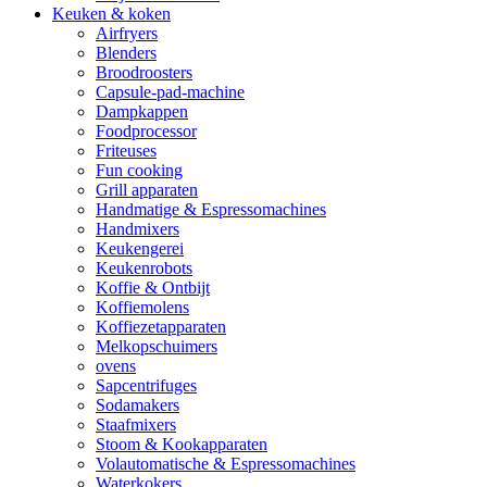
Keuken & koken
Airfryers
Blenders
Broodroosters
Capsule-pad-machine
Dampkappen
Foodprocessor
Friteuses
Fun cooking
Grill apparaten
Handmatige & Espressomachines
Handmixers
Keukengerei
Keukenrobots
Koffie & Ontbijt
Koffiemolens
Koffiezetapparaten
Melkopschuimers
ovens
Sapcentrifuges
Sodamakers
Staafmixers
Stoom & Kookapparaten
Volautomatische & Espressomachines
Waterkokers