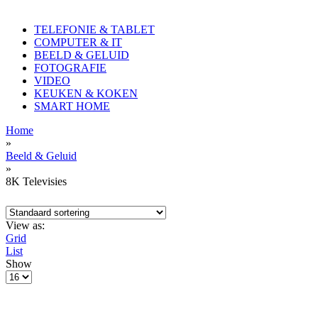
TELEFONIE & TABLET
COMPUTER & IT
BEELD & GELUID
FOTOGRAFIE
VIDEO
KEUKEN & KOKEN
SMART HOME
Home
»
Beeld & Geluid
»
8K Televisies
View as:
Grid
List
Show