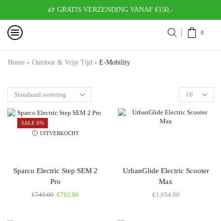
GRATIS VERZENDING VANAF €150,-
0
Home
»
Outdoor & Vrije Tijd
»
E-Mobility
SALE 6%
UITVERKOCHT
Sparco Electric Step SEM 2
UrbanGlide Electric Scooter
Pro
Max
€
749.00
€
702.00
€
1,054.00