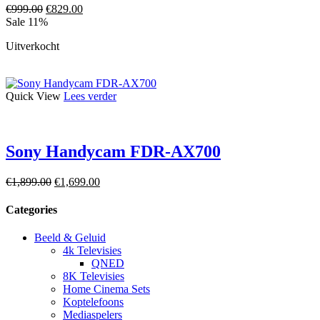
€
999.00
€
829.00
Sale 11%
Uitverkocht
Quick View
Lees verder
Sony Handycam FDR-AX700
€
1,899.00
€
1,699.00
Categories
Beeld & Geluid
4k Televisies
QNED
8K Televisies
Home Cinema Sets
Koptelefoons
Mediaspelers