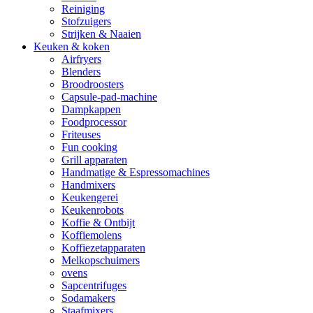
Reiniging
Stofzuigers
Strijken & Naaien
Keuken & koken
Airfryers
Blenders
Broodroosters
Capsule-pad-machine
Dampkappen
Foodprocessor
Friteuses
Fun cooking
Grill apparaten
Handmatige & Espressomachines
Handmixers
Keukengerei
Keukenrobots
Koffie & Ontbijt
Koffiemolens
Koffiezetapparaten
Melkopschuimers
ovens
Sapcentrifuges
Sodamakers
Staafmixers