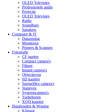
OLED Televisies
Professionele audio
Projectie
QLED Televisies
Radio
Soundbars
Speakers
Computer & IT
Dataopslag
Monitoren
Printers & Scannen
Fotografie
CF jaarten
Compact camera's
Flitsen
Instant camera's
Objectieven
SD kaarten
Speigelflex camera's
Statieven
Systeemcamera's
Toebehoren
XQD kaarten
Huishouden & Woning
Klimaat