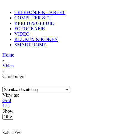
TELEFONIE & TABLET
COMPUTER & IT
BEELD & GELUID
FOTOGRAFIE
VIDEO
KEUKEN & KOKEN
SMART HOME
Home
»
Video
»
Camcorders
View as:
Grid
List
Show
Sale 17%