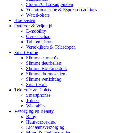
Stoom & Kookapparaten
Volautomatische & Espressomachines
Waterkokers
Koelkasten
Outdoor & Vrije tijd
E-mobility
Gereedschap
Tuin en Terras
Verrekijkers & Telescopen
Smart Home
Slimme camera's
Slimme deurbellen
Slimme Rookmelders
Slimme thermostaten
Slimme verlichting
Smart Hub
Telefonie & Tablets
Smartphones
Tablets
Wearables
Vezorging en Beauty
Baby
Haarverzorging
Lichaamsverzorging
Mond & tandverzorging