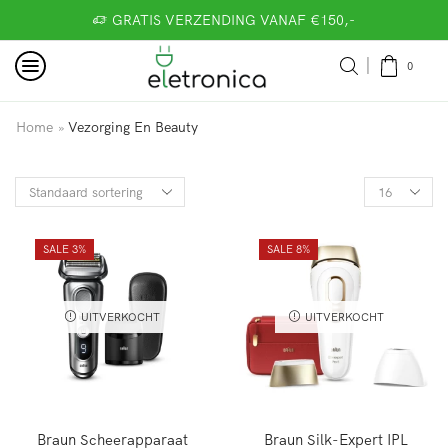
GRATIS VERZENDING VANAF €150,-
0
Home
Vezorging En Beauty
»
SALE 3%
SALE 8%
UITVERKOCHT
UITVERKOCHT
Braun Scheerapparaat
Braun Silk-Expert IPL