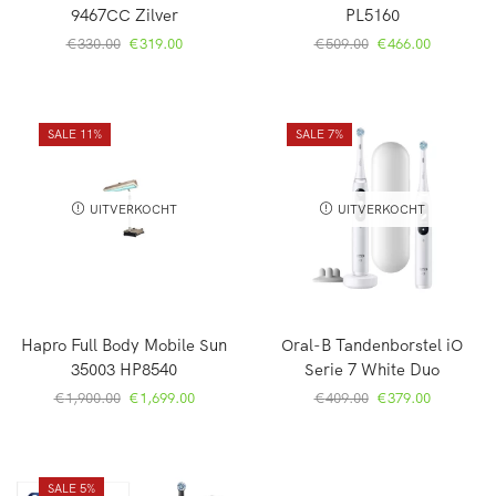
9467CC Zilver
PL5160
€
330.00
€
319.00
€
509.00
€
466.00
SALE 11%
SALE 7%
UITVERKOCHT
UITVERKOCHT
Hapro Full Body Mobile Sun
Oral-B Tandenborstel iO
35003 HP8540
Serie 7 White Duo
€
1,900.00
€
1,699.00
€
409.00
€
379.00
SALE 5%