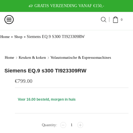
GRATIS VERZENDING VANAF €150,-
0
Home
»
Shop
»
Siemens EQ.9 S300 TI923309RW
Home
Keuken & koken
Volautomatische & Espressomachines
Siemens EQ.9 s300 TI923309RW
€
799.00
Voor 16.00 besteld, morgen in huis