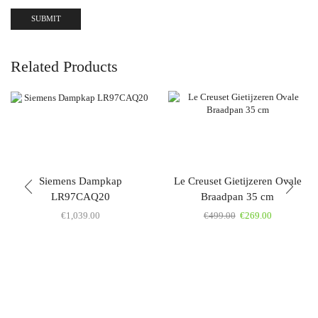
Related Products
Siemens Dampkap
Le Creuset Gietijzeren Ovale
LR97CAQ20
Braadpan 35 cm
€
1,039.00
€
499.00
€
269.00