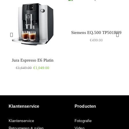
Siemens EQ.500 TP501R09
€
499.00
Jura Espresso E6 Platin
€
1,649.00
€
1,049.00
Klantenservice
Producten
Klantenservice
Fotografie
Retourneren & ruilen
Video