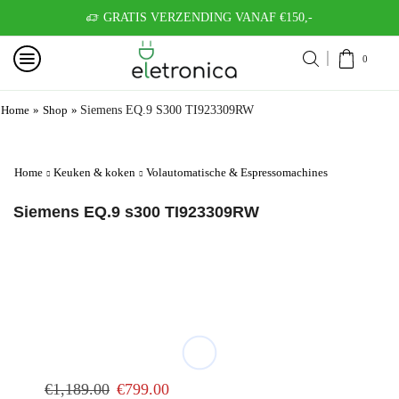
GRATIS VERZENDING VANAF €150,-
0
Home
»
Shop
»
Siemens EQ.9 S300 TI923309RW
Home
Keuken & koken
Volautomatische & Espressomachines
Siemens EQ.9 s300 TI923309RW
€
1,189.00
€
799.00