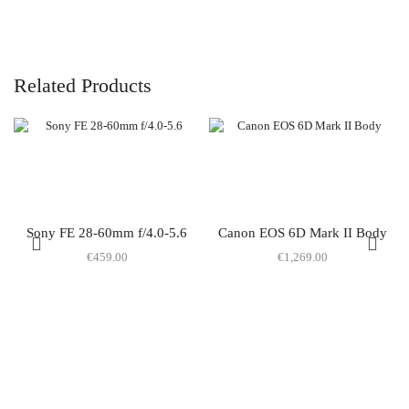
Related Products
Sony FE 28-60mm f/4.0-5.6
Canon EOS 6D Mark II Body
€
459.00
€
1,269.00