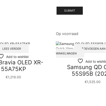
Op voorraad
Quick View
LEES VERDER
TOEVOEGEN AAN
WINKELWAGEN
Add to wishlist
Bravia OLED XR-
Add to wishli
Samsung QD 
55A75KP
55S95B (20
€
1,219.00
€
1,525.00