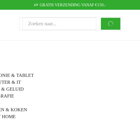
GRATIS VERZENDING VANAF €150,-
ONIE & TABLET
TER & IT
 & GELUID
RAFIE
N & KOKEN
T HOME