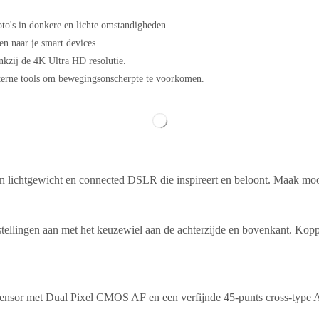
to's in donkere en lichte omstandigheden.
en naar je smart devices.
nkzij de 4K Ultra HD resolutie.
xterne tools om bewegingsonscherpte te voorkomen.
een lichtgewicht en connected DSLR die inspireert en beloont. Maak mooi
nstellingen aan met het keuzewiel aan de achterzijde en bovenkant. Kop
sensor met Dual Pixel CMOS AF en een verfijnde 45-punts cross-type