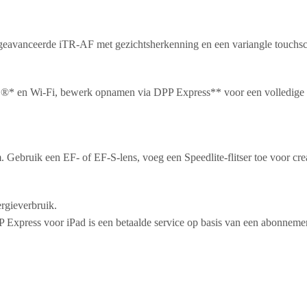
eavanceerde iTR-AF met gezichtsherkenning en een variangle touchscre
th ®* en Wi-Fi, bewerk opnamen via DPP Express** voor een volledi
Gebruik een EF- of EF-S-lens, voeg een Speedlite-flitser toe voor crea
ergieverbruik.
 Express voor iPad is een betaalde service op basis van een abonneme