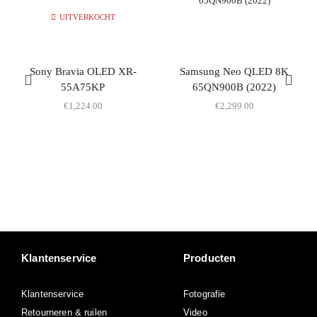
UITVERKOCHT
Sony Bravia OLED XR-
Samsung Neo QLED 8K
55A75KP
65QN900B (2022)
€
1,224.00
€
2,299.00
Klantenservice
Producten
Klantenservice
Fotografie
Retourneren & ruilen
Video