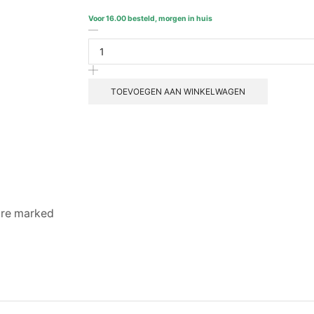
Voor 16.00 besteld, morgen in huis
Samsung
Cinematic
Q-
Series
HW-
TOEVOEGEN AAN WINKELWAGEN
Q600B
aantal
 are marked