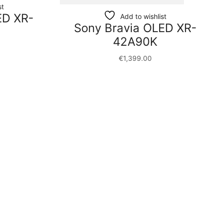
st
ED XR-
Add to wishlist
Sony Bravia OLED XR-
42A90K
€
1,399.00