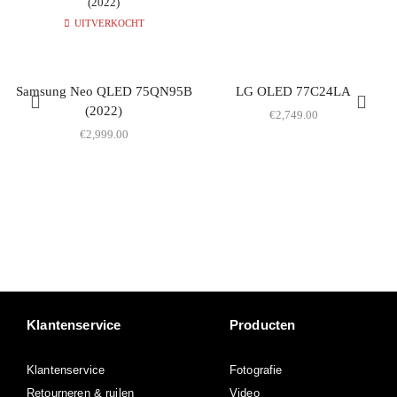
UITVERKOCHT
Samsung Neo QLED 75QN95B
LG OLED 77C24LA
(2022)
€
2,749.00
€
2,999.00
Klantenservice
Producten
Klantenservice
Fotografie
Retourneren & ruilen
Video