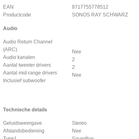
EAN
8717755778512
Productcode
SONOS RAY SCHWARZ
Audio
Audio Return Channel
(ARC)
Nee
Audio kanalen
2
Aantal tweeter drivers
2
Aantal mid-range drivers
Nee
Inclusief subwoofer
Technische details
Geluidsweergave
Stereo
Afstandsbediening
Nee
Type1
Soundbar