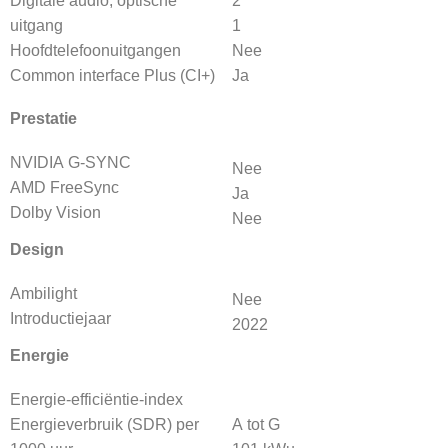
Digitale audio, optische
2
uitgang
1
Hoofdtelefoonuitgangen
Nee
Common interface Plus (CI+)
Ja
Prestatie
NVIDIA G-SYNC
Nee
AMD FreeSync
Ja
Dolby Vision
Nee
Design
Ambilight
Nee
Introductiejaar
2022
Energie
Energie-efficiëntie-index
Energieverbruik (SDR) per
A tot G