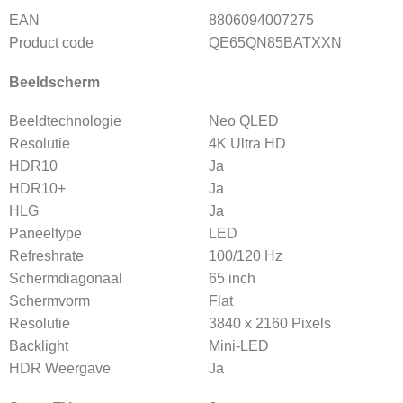
EAN
8806094007275
Product code
QE65QN85BATXXN
Beeldscherm
Beeldtechnologie
Neo QLED
Resolutie
4K Ultra HD
HDR10
Ja
HDR10+
Ja
HLG
Ja
Paneeltype
LED
Refreshrate
100/120 Hz
Schermdiagonaal
65 inch
Schermvorm
Flat
Resolutie
3840 x 2160 Pixels
Backlight
Mini-LED
HDR Weergave
Ja