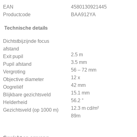
EAN
4580130921445
Productcode
BAA912YA
Technische details
Dichtstbijzijnde focus
afstand
2.5 m
Exit pupil
3.5 mm
Pupil afstand
56 – 72 mm
Vergroting
12 x
Objective diameter
42 mm
Oogreliëf
15.1 mm
Blijkbare gezichtsveld
56.2 °
Helderheid
12.3 m cd/m²
Gezichtsveld (op 1000 m)
89m