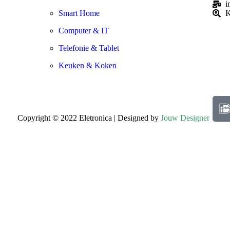
i
Smart Home
K
Computer & IT
Telefonie & Tablet
Keuken & Koken
KVK 86195484 – BTW NL003041901B50
Copyright © 2022 Eletronica | Designed by
Jouw Designer