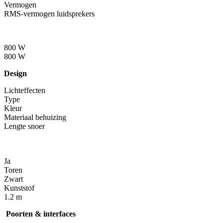
Vermogen
RMS-vermogen luidsprekers
800 W
800 W
Design
Lichteffecten
Type
Kleur
Materiaal behuizing
Lengte snoer
Ja
Toren
Zwart
Kunststof
1.2 m
Poorten & interfaces