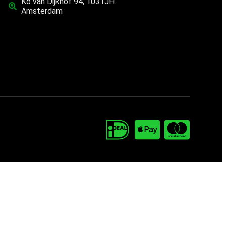
Ko van Dijkhof 94, 1031JH
Amsterdam